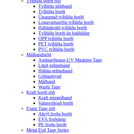
Tvíhliða borði röð
Tvíhliða klútband
Tvíhliða borði
Útsaumað tvíhliða borði
Logavarnarefni tvíhliða borði
Háhitaþolið tvíhliða borði
Tvíhliða borði án bakhliðar
OPP tvíhliða borði
PET tvíhliða borði
PVC tvíhliða borði
Málbandsröð
Andstæðingur-UV Masking Tape
Litað grímuband
Háhita grímuband
Grímumynd
Málband
Washi Tape
Kraft borði röð
Kraft gúmmíband
Vatnsvirkjað borði
Foam Tape röð
Akrýl froðu borði
EVA froðuteip
PE froðu borði
Metal Foil Tape Series