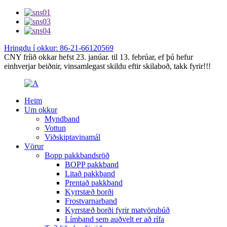
Hringdu í okkur: 86-21-66120569
CNY fríið okkar hefst 23. janúar. til 13. febrúar, ef þú hefur
einhverjar beiðnir, vinsamlegast skildu eftir skilaboð, takk fyrir!!!
Heim
Um okkur
Myndband
Vottun
Viðskiptavinamál
Vörur
Bopp pakkbandsröð
BOPP pakkband
Litað pakkband
Prentað pakkband
Kyrrstæð borði
Frostvarnarband
Kyrrstæð borði fyrir matvörubúð
Límband sem auðvelt er að rífa