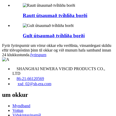
Rautt útsaumað tvíhliða borði
Gult útsaumað tvíhliða borði
Fyrir fyrirspurnir um vörur okkar eða verðlista, vinsamlegast skildu
eftir tölvupóstinn þinn til okkar og við munum hafa samband innan
24 klukkustunda.
fyrirspurn
SHANGHAI NEWERA VISCID PRODUCTS CO.,
LTD
86-21-66120569
xsd_02@sh-era.com
um okkur
Myndband
Vottun
Viðskiptavinamál