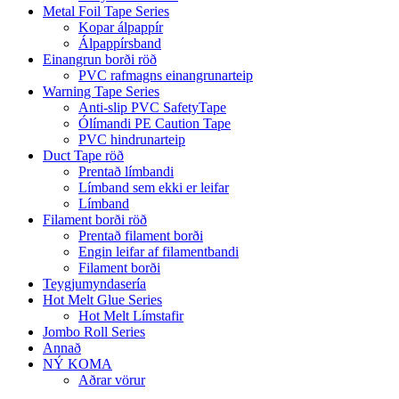
Metal Foil Tape Series
Kopar álpappír
Álpappírsband
Einangrun borði röð
PVC rafmagns einangrunarteip
Warning Tape Series
Anti-slip PVC SafetyTape
Ólímandi PE Caution Tape
PVC hindrunarteip
Duct Tape röð
Prentað límbandi
Límband sem ekki er leifar
Límband
Filament borði röð
Prentað filament borði
Engin leifar af filamentbandi
Filament borði
Teygjumyndasería
Hot Melt Glue Series
Hot Melt Límstafir
Jombo Roll Series
Annað
NÝ KOMA
Aðrar vörur