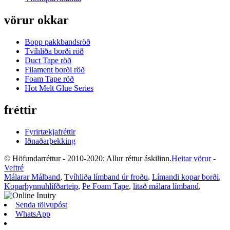
vörur okkar
Bopp pakkbandsröð
Tvíhliða borði röð
Duct Tape röð
Filament borði röð
Foam Tape röð
Hot Melt Glue Series
fréttir
Fyrirtækjafréttir
Iðnaðarþekking
© Höfundarréttur - 2010-2020: Allur réttur áskilinn.
Heitar vörur
-
Veftré
Málarar Málband
,
Tvíhliða límband úr froðu
,
Límandi kopar borði
,
Koparþynnuhlífðarteip
,
Pe Foam Tape
,
litað málara límband
,
Senda tölvupóst
WhatsApp