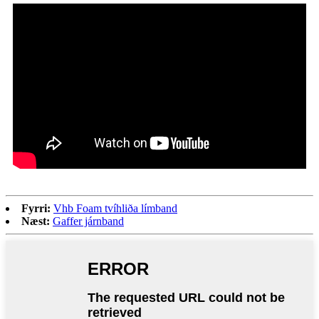
Fyrri:
Vhb Foam tvíhliða límband
Næst:
Gaffer járnband