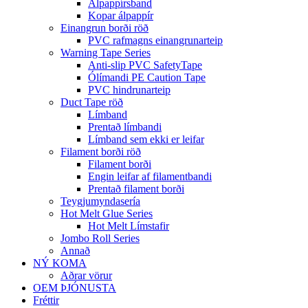
Álpappírsband
Kopar álpappír
Einangrun borði röð
PVC rafmagns einangrunarteip
Warning Tape Series
Anti-slip PVC SafetyTape
Ólímandi PE Caution Tape
PVC hindrunarteip
Duct Tape röð
Límband
Prentað límbandi
Límband sem ekki er leifar
Filament borði röð
Filament borði
Engin leifar af filamentbandi
Prentað filament borði
Teygjumyndasería
Hot Melt Glue Series
Hot Melt Límstafir
Jombo Roll Series
Annað
NÝ KOMA
Aðrar vörur
OEM ÞJÓNUSTA
Fréttir