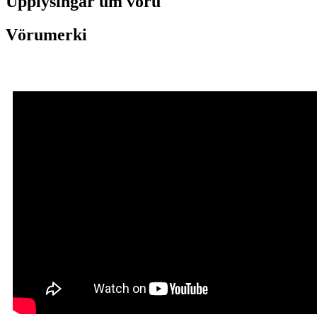
Upplýsingar um vöru
Vörumerki