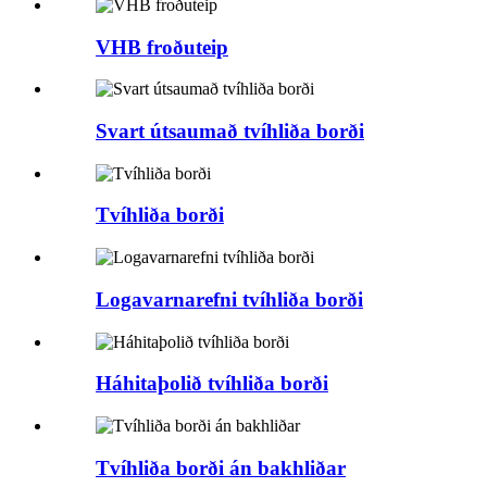
VHB froðuteip
Svart útsaumað tvíhliða borði
Tvíhliða borði
Logavarnarefni tvíhliða borði
Háhitaþolið tvíhliða borði
Tvíhliða borði án bakhliðar