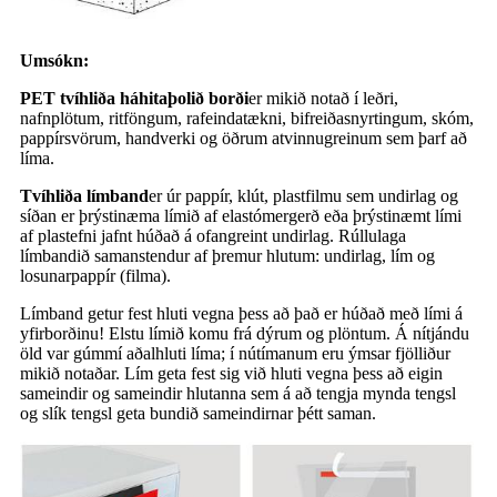
Umsókn:
PET tvíhliða háhitaþolið borði
er mikið notað í leðri,
nafnplötum, ritföngum, rafeindatækni, bifreiðasnyrtingum, skóm,
pappírsvörum, handverki og öðrum atvinnugreinum sem þarf að
líma.
Tvíhliða límband
er úr pappír, klút, plastfilmu sem undirlag og
síðan er þrýstinæma límið af elastómergerð eða þrýstinæmt lími
af plastefni jafnt húðað á ofangreint undirlag. Rúllulaga
límbandið samanstendur af þremur hlutum: undirlag, lím og
losunarpappír (filma).
Límband getur fest hluti vegna þess að það er húðað með lími á
yfirborðinu! Elstu límið komu frá dýrum og plöntum. Á nítjándu
öld var gúmmí aðalhluti líma; í nútímanum eru ýmsar fjölliður
mikið notaðar. Lím geta fest sig við hluti vegna þess að eigin
sameindir og sameindir hlutanna sem á að tengja mynda tengsl
og slík tengsl geta bundið sameindirnar þétt saman.