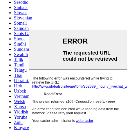
Sesotho
Sinhala
Slovak
Slovenian
Somali
Samoan
Scots Gaelic
Shona
Sindhi
Sundanese
Swahili
Tajik
Tamil
Telugu
Thai
Ukrainian
Urdu
Uzbek
Vietnamese
Welsh
Xhosa
Yiddish
Yoruba
Zulu
Kinyarwanda