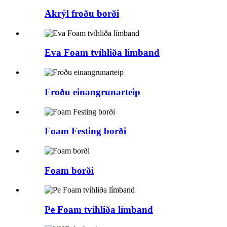
Akrýl froðu borði
Eva Foam tvíhliða límband
Froðu einangrunarteip
Foam Festing borði
Foam borði
Pe Foam tvíhliða límband