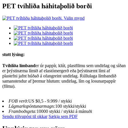
PET tvíhliða háhitaþolið borði
stutt lýsing:
Tvíhliða límband
er úr pappír, klút, plastfilmu sem undirlag og síðan
er þrýstinæma límið af elastómergerð eða þrýstinæmt lími af
plastefni jafnt húðað á ofangreint undirlag. Rúllulaga límbandið
samanstendur af þremur hlutum: undirlag, lím og losunarpappír
(filma).
FOB verð:
US $0,5 - 9.999 / stykki
Lágmarkspöntunarmagn:
100 stykki/stykki
Framboðsgeta:
10000 stykki / stykki á mánuði
Sendu tölvupóst til okkar
Sækja sem PDF