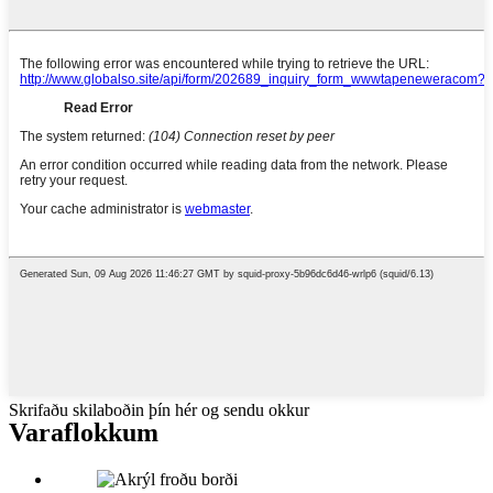
Skrifaðu skilaboðin þín hér og sendu okkur
Vara
flokkum