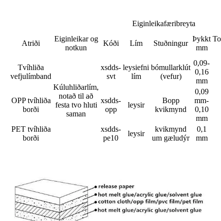
Eiginleikafæribreyta
Eiginleikar og
Þykkt
To
Atriði
Kóði
Lím
Stuðningur
notkun
mm
0,09-
Tvíhliða
xsdds-
leysiefni
bómullarklút
0,16
vefjulímband
svt
lím
(vefur)
mm
Kúluhliðarlím,
0,09
notað til að
OPP tvíhliða
xsdds-
Bopp
mm-
festa tvo hluti
leysir
borði
opp
kvikmynd
0,10
saman
mm
PET tvíhliða
xsdds-
kvikmynd
0,1
leysir
borði
pe10
um gæludýr
mm