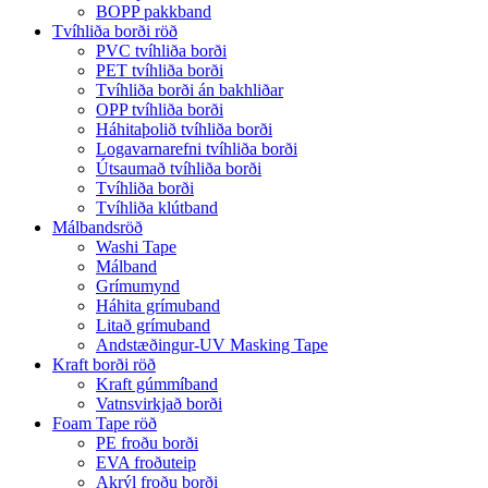
BOPP pakkband
Tvíhliða borði röð
PVC tvíhliða borði
PET tvíhliða borði
Tvíhliða borði án bakhliðar
OPP tvíhliða borði
Háhitaþolið tvíhliða borði
Logavarnarefni tvíhliða borði
Útsaumað tvíhliða borði
Tvíhliða borði
Tvíhliða klútband
Málbandsröð
Washi Tape
Málband
Grímumynd
Háhita grímuband
Litað grímuband
Andstæðingur-UV Masking Tape
Kraft borði röð
Kraft gúmmíband
Vatnsvirkjað borði
Foam Tape röð
PE froðu borði
EVA froðuteip
Akrýl froðu borði