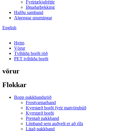
Fyrirtækjafréttir
Iðnaðarþekking
Hafðu samband
Algengar spurningar
English
Heim
Vörur
Tvíhliða borði röð
PET tvíhliða borði
vörur
Flokkar
Bopp pakkbandsröð
Frostvarnarband
Kyrrstæð borði fyrir matvörubúð
Kyrrstæð borði
Prentað pakkband
Límband sem auðvelt er að rífa
Litað pakkband