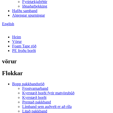
Fyrirtækjafréttir
Iðnaðarþekking
Hafðu samband
Algengar spurningar
English
Heim
Vörur
Foam Tape röð
PE froðu borði
vörur
Flokkar
Bopp pakkbandsröð
Frostvarnarband
Kyrrstæð borði fyrir matvörubúð
Kyrrstæð borði
Prentað pakkband
Límband sem auðvelt er að rífa
Litað pakkband