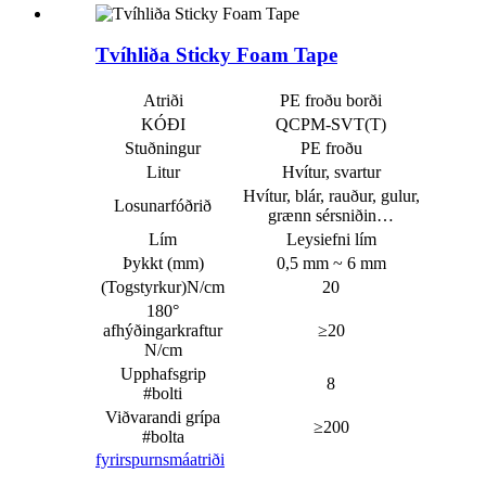
Tvíhliða Sticky Foam Tape
Atriði
PE froðu borði
KÓÐI
QCPM-SVT(T)
Stuðningur
PE froðu
Litur
Hvítur, svartur
Hvítur, blár, rauður, gulur,
Losunarfóðrið
grænn sérsniðin…
Lím
Leysiefni lím
Þykkt (mm)
0,5 mm ~ 6 mm
(Togstyrkur)N/cm
20
180°
afhýðingarkraftur
≥20
N/cm
Upphafsgrip
8
#bolti
Viðvarandi grípa
≥200
#bolta
fyrirspurn
smáatriði