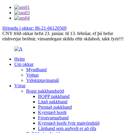
Hringdu í okkur: 86-21-66120569
CNY fríið okkar hefst 23. janúar. til 13. febrúar, ef þú hefur
einhverjar beiðnir, vinsamlegast skildu eftir skilaboð, takk fyrir!!!
Heim
Um okkur
Myndband
Vottun
Viðskiptavinamál
Vörur
Bopp pakkbandsröð
BOPP pakkband
Litað pakkband
Prentað pakkband
Kyrrstæð borði
Frostvarnarband
Kyrrstæð borði fyrir matvörubúð
Límband sem auðvelt er að rífa