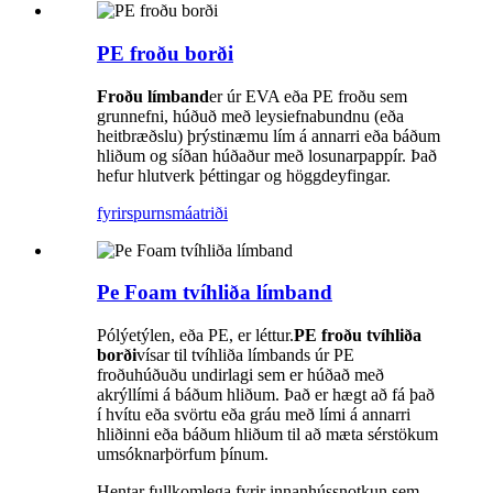
PE froðu borði
Froðu límband
er úr EVA eða PE froðu sem
grunnefni, húðuð með leysiefnabundnu (eða
heitbræðslu) þrýstinæmu lím á annarri eða báðum
hliðum og síðan húðaður með losunarpappír. Það
hefur hlutverk þéttingar og höggdeyfingar.
fyrirspurn
smáatriði
Pe Foam tvíhliða límband
Pólýetýlen, eða PE, er léttur.
PE froðu tvíhliða
borði
vísar til tvíhliða límbands úr PE
froðuhúðuðu undirlagi sem er húðað með
akrýllími á báðum hliðum. Það er hægt að fá það
í hvítu eða svörtu eða gráu með lími á annarri
hliðinni eða báðum hliðum til að mæta sérstökum
umsóknarþörfum þínum.
Hentar fullkomlega fyrir innanhússnotkun sem