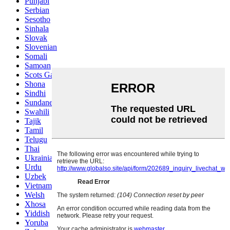
Punjabi
Serbian
Sesotho
Sinhala
Slovak
Slovenian
Somali
Samoan
Scots Gaelic
Shona
Sindhi
Sundanese
Swahili
Tajik
Tamil
Telugu
Thai
Ukrainian
Urdu
Uzbek
Vietnamese
Welsh
Xhosa
Yiddish
Yoruba