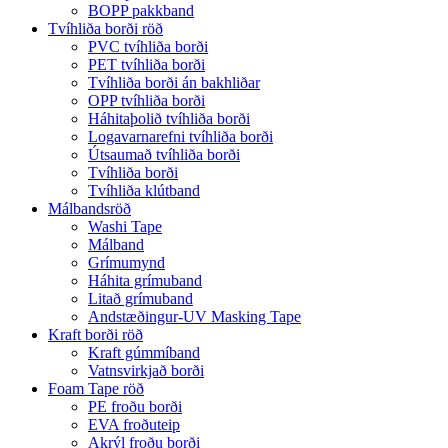
BOPP pakkband
Tvíhliða borði röð
PVC tvíhliða borði
PET tvíhliða borði
Tvíhliða borði án bakhliðar
OPP tvíhliða borði
Háhitaþolið tvíhliða borði
Logavarnarefni tvíhliða borði
Útsaumað tvíhliða borði
Tvíhliða borði
Tvíhliða klútband
Málbandsröð
Washi Tape
Málband
Grímumynd
Háhita grímuband
Litað grímuband
Andstæðingur-UV Masking Tape
Kraft borði röð
Kraft gúmmíband
Vatnsvirkjað borði
Foam Tape röð
PE froðu borði
EVA froðuteip
Akrýl froðu borði