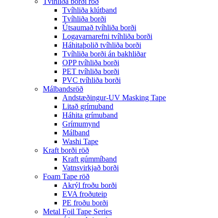
Tvíhliða borði röð
Tvíhliða klútband
Tvíhliða borði
Útsaumað tvíhliða borði
Logavarnarefni tvíhliða borði
Háhitaþolið tvíhliða borði
Tvíhliða borði án bakhliðar
OPP tvíhliða borði
PET tvíhliða borði
PVC tvíhliða borði
Málbandsröð
Andstæðingur-UV Masking Tape
Litað grímuband
Háhita grímuband
Grímumynd
Málband
Washi Tape
Kraft borði röð
Kraft gúmmíband
Vatnsvirkjað borði
Foam Tape röð
Akrýl froðu borði
EVA froðuteip
PE froðu borði
Metal Foil Tape Series