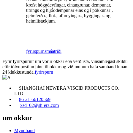
krefst höggdeyfingar, einangrunar, dempunar,
titrings og hljóðdempunar eins og í pökkunar-,
geimferða-, flot-, afþreyingar-, byggingar- og
heimilistækjum.
fyrirspurn
smáatriði
Fyrir fyrirspurnir um vörur okkar eða verðlista, vinsamlegast skildu
eftir tölvupóstinn þinn til okkar og við munum hafa samband innan
24 klukkustunda.
fyrirspurn
SHANGHAI NEWERA VISCID PRODUCTS CO.,
LTD
86-21-66120569
xsd_02@sh-era.com
um okkur
Myndband