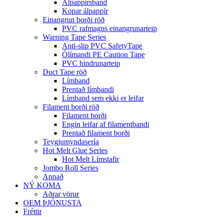
Álpappírsband
Kopar álpappír
Einangrun borði röð
PVC rafmagns einangrunarteip
Warning Tape Series
Anti-slip PVC SafetyTape
Ólímandi PE Caution Tape
PVC hindrunarteip
Duct Tape röð
Límband
Prentað límbandi
Límband sem ekki er leifar
Filament borði röð
Filament borði
Engin leifar af filamentbandi
Prentað filament borði
Teygjumyndasería
Hot Melt Glue Series
Hot Melt Límstafir
Jombo Roll Series
Annað
NÝ KOMA
Aðrar vörur
OEM ÞJÓNUSTA
Fréttir