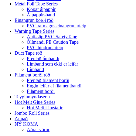
Metal Foil Tape Series
Kopar álpappír
Álpappírsband
Einangrun borði röð
PVC rafmagns einangrunarteip
Warning Tape Series
Anti-slip PVC SafetyTape
Ólímandi PE Caution Tape
PVC hindrunarteip
Duct Tape röð
Prentað límbandi
Límband sem ekki er leifar
Límband
Filament borði röð
Prentað filament borði
Engin leifar af filamentbandi
Filament borði
Teygjumyndasería
Hot Melt Glue Series
Hot Melt Límstafir
Jombo Roll Series
Annað
NÝ KOMA
Aðrar vörur