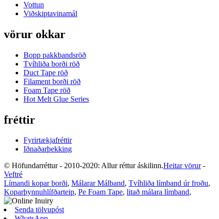
Vottun
Viðskiptavinamál
vörur okkar
Bopp pakkbandsröð
Tvíhliða borði röð
Duct Tape röð
Filament borði röð
Foam Tape röð
Hot Melt Glue Series
fréttir
Fyrirtækjafréttir
Iðnaðarþekking
© Höfundarréttur - 2010-2020: Allur réttur áskilinn.
Heitar vörur
-
Veftré
Límandi kopar borði
,
Málarar Málband
,
Tvíhliða límband úr froðu
,
Koparþynnuhlífðarteip
,
Pe Foam Tape
,
litað málara límband
,
Senda tölvupóst
WhatsApp