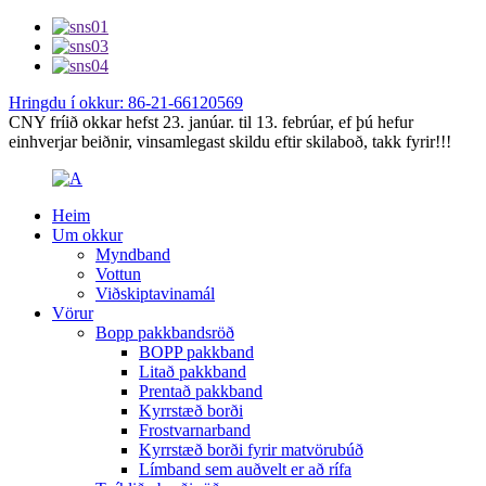
Hringdu í okkur: 86-21-66120569
CNY fríið okkar hefst 23. janúar. til 13. febrúar, ef þú hefur
einhverjar beiðnir, vinsamlegast skildu eftir skilaboð, takk fyrir!!!
Heim
Um okkur
Myndband
Vottun
Viðskiptavinamál
Vörur
Bopp pakkbandsröð
BOPP pakkband
Litað pakkband
Prentað pakkband
Kyrrstæð borði
Frostvarnarband
Kyrrstæð borði fyrir matvörubúð
Límband sem auðvelt er að rífa