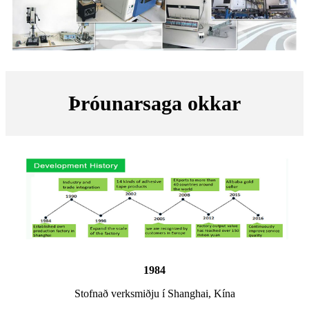
Þróunarsaga okkar
1984
Stofnað verksmiðju í Shanghai, Kína