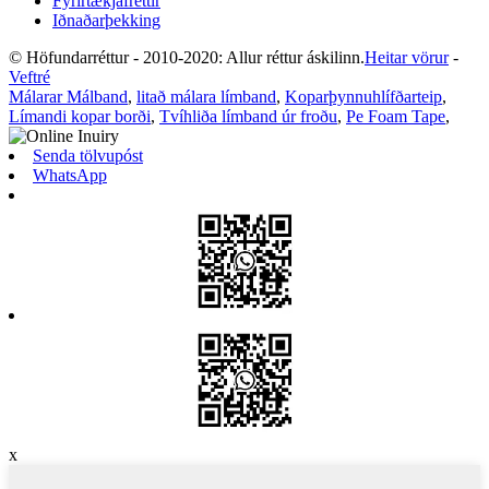
Fyrirtækjafréttir
Iðnaðarþekking
© Höfundarréttur - 2010-2020: Allur réttur áskilinn.
Heitar vörur
-
Veftré
Málarar Málband
,
litað málara límband
,
Koparþynnuhlífðarteip
,
Límandi kopar borði
,
Tvíhliða límband úr froðu
,
Pe Foam Tape
,
Senda tölvupóst
WhatsApp
x