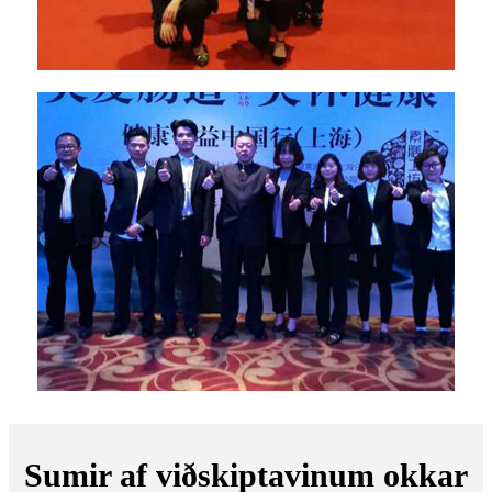
Sumir af viðskiptavinum okkar