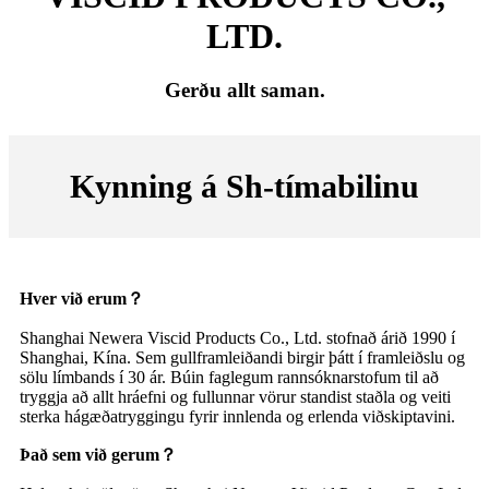
LTD.
Gerðu allt saman.
Kynning á Sh-tímabilinu
Hver við erum
？
Shanghai Newera Viscid Products Co., Ltd. stofnað árið 1990 í
Shanghai, Kína. Sem gullframleiðandi birgir þátt í framleiðslu og
sölu límbands í 30 ár. Búin faglegum rannsóknarstofum til að
tryggja að allt hráefni og fullunnar vörur standist staðla og veiti
sterka hágæðatryggingu fyrir innlenda og erlenda viðskiptavini.
Það sem við gerum
？