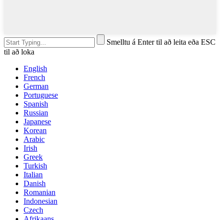
Smelltu á Enter til að leita eða ESC
til að loka
English
French
German
Portuguese
Spanish
Russian
Japanese
Korean
Arabic
Irish
Greek
Turkish
Italian
Danish
Romanian
Indonesian
Czech
Afrikaans