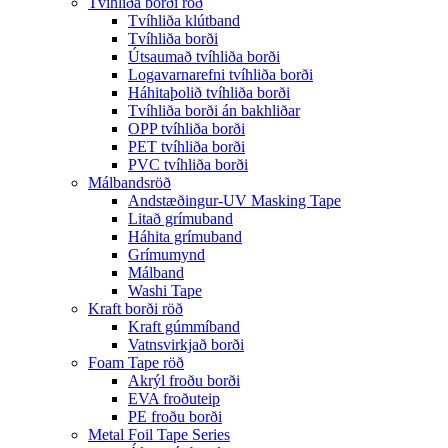
Tvíhliða borði röð
Tvíhliða klútband
Tvíhliða borði
Útsaumað tvíhliða borði
Logavarnarefni tvíhliða borði
Háhitaþolið tvíhliða borði
Tvíhliða borði án bakhliðar
OPP tvíhliða borði
PET tvíhliða borði
PVC tvíhliða borði
Málbandsröð
Andstæðingur-UV Masking Tape
Litað grímuband
Háhita grímuband
Grímumynd
Málband
Washi Tape
Kraft borði röð
Kraft gúmmíband
Vatnsvirkjað borði
Foam Tape röð
Akrýl froðu borði
EVA froðuteip
PE froðu borði
Metal Foil Tape Series