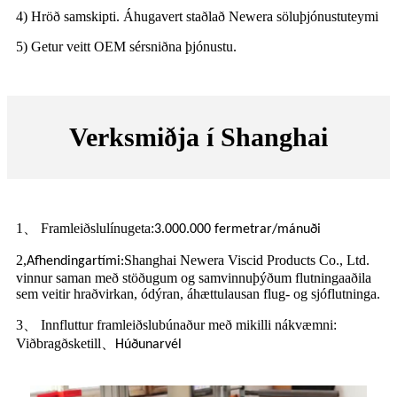
4) Hröð samskipti. Áhugavert staðlað Newera söluþjónustuteymi
5) Getur veitt OEM sérsniðna þjónustu.
Verksmiðja í Shanghai
1、 Framleiðslulínugeta:
3.000.000 fermetrar/mánuði
2,
Shanghai Newera Viscid Products Co., Ltd.
Afhendingartími:
vinnur saman með stöðugum og samvinnuþýðum flutningaaðila
sem veitir hraðvirkan, ódýran, áhættulausan flug- og sjóflutninga.
3、 Innfluttur framleiðslubúnaður með mikilli nákvæmni:
Viðbragðsketill
、
Húðunarvél