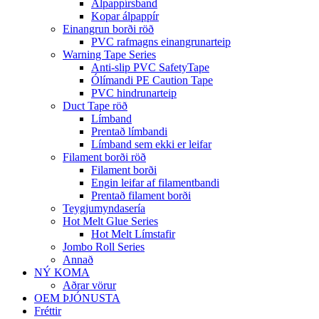
Álpappírsband
Kopar álpappír
Einangrun borði röð
PVC rafmagns einangrunarteip
Warning Tape Series
Anti-slip PVC SafetyTape
Ólímandi PE Caution Tape
PVC hindrunarteip
Duct Tape röð
Límband
Prentað límbandi
Límband sem ekki er leifar
Filament borði röð
Filament borði
Engin leifar af filamentbandi
Prentað filament borði
Teygjumyndasería
Hot Melt Glue Series
Hot Melt Límstafir
Jombo Roll Series
Annað
NÝ KOMA
Aðrar vörur
OEM ÞJÓNUSTA
Fréttir