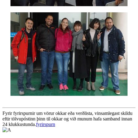
Fyrir fyrirspurnir um vörur okkar eða verðlista, vinsamlegast skildu
eftir tölvupóstinn þinn til okkar og við munum hafa samband innan
24 klukkustunda.
fyrirspurn