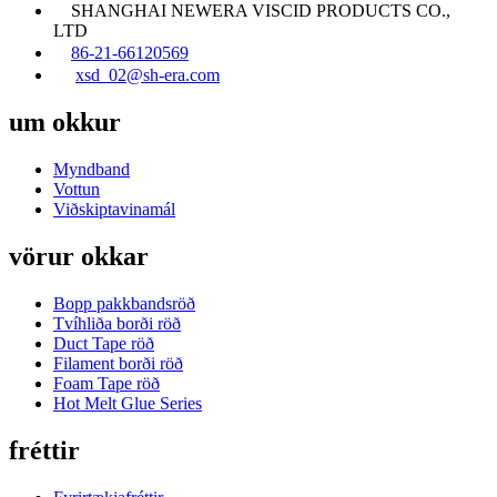
SHANGHAI NEWERA VISCID PRODUCTS CO.,
LTD
86-21-66120569
xsd_02@sh-era.com
um okkur
Myndband
Vottun
Viðskiptavinamál
vörur okkar
Bopp pakkbandsröð
Tvíhliða borði röð
Duct Tape röð
Filament borði röð
Foam Tape röð
Hot Melt Glue Series
fréttir