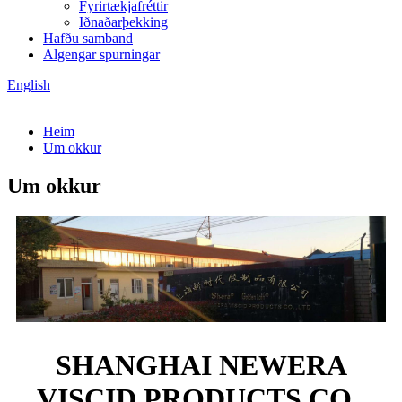
Fyrirtækjafréttir
Iðnaðarþekking
Hafðu samband
Algengar spurningar
English
Heim
Um okkur
Um okkur
SHANGHAI NEWERA
VISCID PRODUCTS CO.,