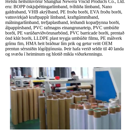
Helstu heitsöluvörur Shanghai Newera Viscid Products Co., Ltd.
eru: BOPP öskjuþéttingarlímband, tvíhliða límband, Nano
galdraband, VHB akrýlband, PE froðu borði, EVA froðu borði,
vatnsvirkjað kraftpappír límband, kraftgúmmíband,
málningarlímband, trefjaplastband, leiðandi koparþynna borði,
álpappírsband, PVC rafmagns einangrunarteip, PVC umbúðir
borði, PE varúðarviðvörunarbönd, PVC barricade borði, prentað
önd klút borði, LLDPE plast teygja umbúðir filmu, PE málverk
grímu fim, HMA heit bráðnar lím prik og getur veitt OEM
prentun sérsniðin lógóþjónusta. Þeir hafa verið seldir til 40 landa
og svæða í heiminum og hlotið mikla viðurkenningu.