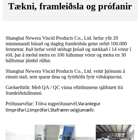
Tækni, framleiðsla og prófanir
Shanghai Newera Viscid Products Co., Ltd. hefur yfir 20
mismunandi búnað og dagleg framleiðsla getur orðið 100.000
fermetrar. Það hefur verið stöðugt þróað og stækkað í 14 vörur í
röð, þar á meðal meira en 100 fullunnar vörur og meira en 30
hálfunnar júmbó rúllur.
Shanghai Newera Viscid Products Co., Ltd. veitir þjónustu á
einum stað, sem sparar tíma og fyrirhöfn fyrir viðskiptavini.
Gæðaeftirlit: Með QA / QC vinna eftirlitsmenn sjálfstætt frá
framleiðslulínunni.
Prófunarvélar: Tölva togprófunarvél
,
Varanlegur
,
,
límprófari
Límprófari
Stafrænn seigjumælir.