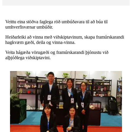
Veittu eina stöðva faglega röð umbúðavara til að búa til
umhverfisvænar umbúðir.
Heiðarleiki að vinna með viðskiptavinum, skapa framúrskarandi
hagkvæm gæði, deila og vinna-vinna.
Veita hágæða vörugæði og framúrskarandi þjónustu við
alþjóðlega viðskiptavini.