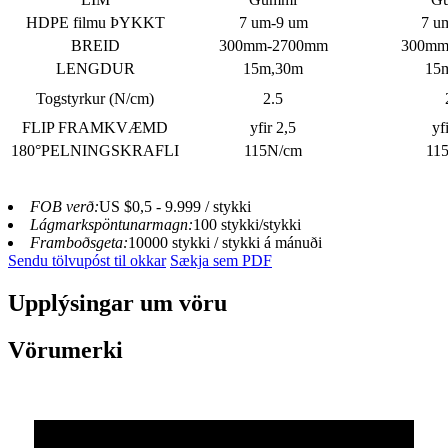
HDPE filmu ÞYKKT
7 um-9 um
7 u
BREID
300mm-2700mm
300mm
LENGDUR
15m,30m
15
Togstyrkur (N/cm)
2.5
FLIP FRAMKVÆMD
yfir 2,5
yf
180°PELNINGSKRAFLI
115N/cm
11
FOB verð:
US $0,5 - 9.999 / stykki
Lágmarkspöntunarmagn:
100 stykki/stykki
Framboðsgeta:
10000 stykki / stykki á mánuði
Sendu tölvupóst til okkar
Sækja sem PDF
Upplýsingar um vöru
Vörumerki