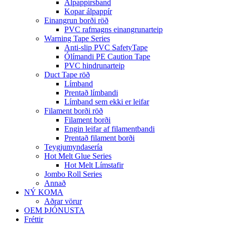
Álpappírsband
Kopar álpappír
Einangrun borði röð
PVC rafmagns einangrunarteip
Warning Tape Series
Anti-slip PVC SafetyTape
Ólímandi PE Caution Tape
PVC hindrunarteip
Duct Tape röð
Límband
Prentað límbandi
Límband sem ekki er leifar
Filament borði röð
Filament borði
Engin leifar af filamentbandi
Prentað filament borði
Teygjumyndasería
Hot Melt Glue Series
Hot Melt Límstafir
Jombo Roll Series
Annað
NÝ KOMA
Aðrar vörur
OEM ÞJÓNUSTA
Fréttir