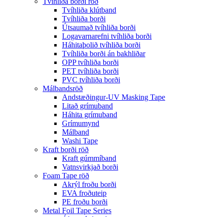
Tvíhliða borði röð
Tvíhliða klútband
Tvíhliða borði
Útsaumað tvíhliða borði
Logavarnarefni tvíhliða borði
Háhitaþolið tvíhliða borði
Tvíhliða borði án bakhliðar
OPP tvíhliða borði
PET tvíhliða borði
PVC tvíhliða borði
Málbandsröð
Andstæðingur-UV Masking Tape
Litað grímuband
Háhita grímuband
Grímumynd
Málband
Washi Tape
Kraft borði röð
Kraft gúmmíband
Vatnsvirkjað borði
Foam Tape röð
Akrýl froðu borði
EVA froðuteip
PE froðu borði
Metal Foil Tape Series