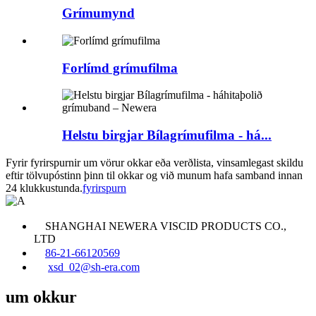
Grímumynd
Forlímd grímufilma
Helstu birgjar Bílagrímufilma - há...
Fyrir fyrirspurnir um vörur okkar eða verðlista, vinsamlegast skildu
eftir tölvupóstinn þinn til okkar og við munum hafa samband innan
24 klukkustunda.
fyrirspurn
SHANGHAI NEWERA VISCID PRODUCTS CO.,
LTD
86-21-66120569
xsd_02@sh-era.com
um okkur