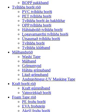
BOPP pakkband
Tvíhliða borði röð
PVC tvíhliða borði
PET tvíhliða borði
Tvíhliða borði án bakhliðar
OPP tvíhliða borði
Háhitaþolið tvíhliða borði
Logavarnarefni tvíhliða borði
Útsaumað tvíhliða borði
Tvíhliða borði
Tvíhliða klútband
Málbandsröð
Washi Tape
Málband
Grímumynd
Háhita grímuband
Litað grímuband
Andstæðingur-UV Masking Tape
Kraft borði röð
Kraft gúmmíband
Vatnsvirkjað borði
Foam Tape röð
PE froðu borði
EVA froðuteip
Akrýl froðu borði