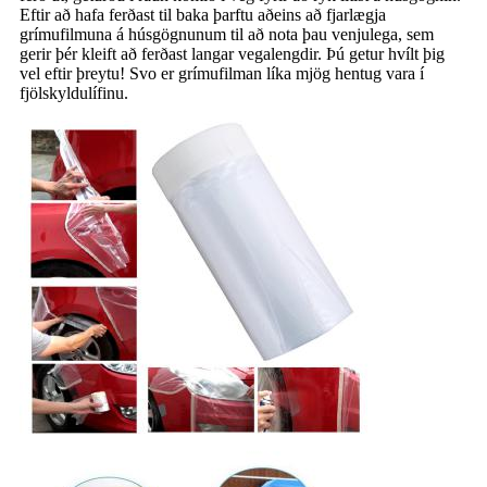
Eftir að hafa ferðast til baka þarftu aðeins að fjarlægja
grímufilmuna á húsgögnunum til að nota þau venjulega, sem
gerir þér kleift að ferðast langar vegalengdir. Þú getur hvílt þig
vel eftir þreytu! Svo er grímufilman líka mjög hentug vara í
fjölskyldulífinu.