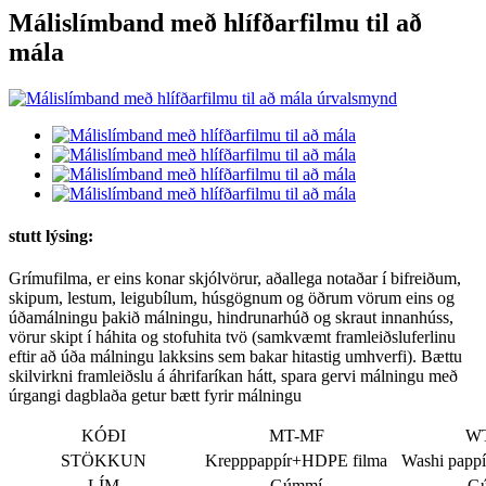
Málislímband með hlífðarfilmu til að
mála
stutt lýsing:
Grímufilma, er eins konar skjólvörur, aðallega notaðar í bifreiðum,
skipum, lestum, leigubílum, húsgögnum og öðrum vörum eins og
úðamálningu þakið málningu, hindrunarhúð og skraut innanhúss,
vörur skipt í háhita og stofuhita tvö (samkvæmt framleiðsluferlinu
eftir að úða málningu lakksins sem bakar hitastig umhverfi). Bættu
skilvirkni framleiðslu á áhrifaríkan hátt, spara gervi málningu með
úrgangi dagblaða getur bætt fyrir málningu
KÓÐI
MT-MF
W
STÖKKUN
Krepppappír+HDPE filma
Washi papp
LÍM
Gúmmí
G