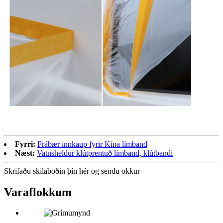
Fyrri:
Frábær innkaup fyrir Kína límband
Næst:
Vatnsheldur klútprentuð límband, klútbandi
Skrifaðu skilaboðin þín hér og sendu okkur
Vara
flokkum