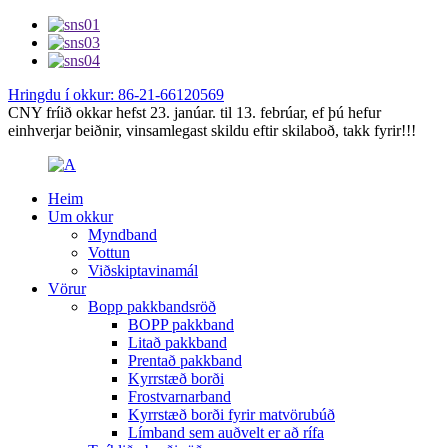
Hringdu í okkur: 86-21-66120569
CNY fríið okkar hefst 23. janúar. til 13. febrúar, ef þú hefur
einhverjar beiðnir, vinsamlegast skildu eftir skilaboð, takk fyrir!!!
Heim
Um okkur
Myndband
Vottun
Viðskiptavinamál
Vörur
Bopp pakkbandsröð
BOPP pakkband
Litað pakkband
Prentað pakkband
Kyrrstæð borði
Frostvarnarband
Kyrrstæð borði fyrir matvörubúð
Límband sem auðvelt er að rífa