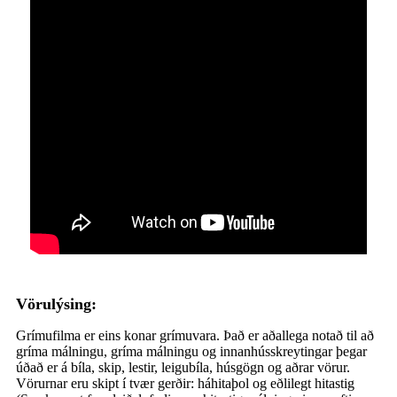
Vörulýsing:
Grímufilma er eins konar grímuvara. Það er aðallega notað til að
gríma málningu, gríma málningu og innanhússkreytingar þegar
úðað er á bíla, skip, lestir, leigubíla, húsgögn og aðrar vörur.
Vörurnar eru skipt í tvær gerðir: háhitaþol og eðlilegt hitastig