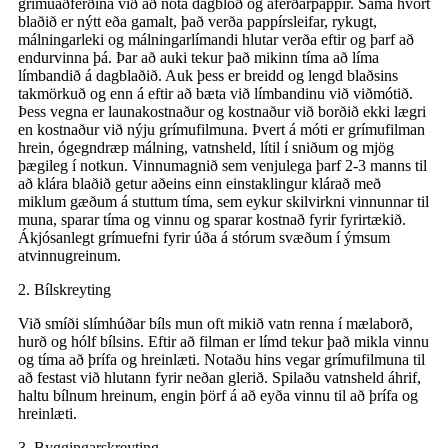
grímuaðferðina við að nota dagblöð og áferðarpappír. Sama hvort
blaðið er nýtt eða gamalt, það verða pappírsleifar, rykugt,
málningarleki og málningarlímandi hlutar verða eftir og þarf að
endurvinna þá. Þar að auki tekur það mikinn tíma að líma
límbandið á dagblaðið. Auk þess er breidd og lengd blaðsins
takmörkuð og enn á eftir að bæta við límbandinu við viðmótið.
Þess vegna er launakostnaður og kostnaður við borðið ekki lægri
en kostnaður við nýju grímufilmuna. Þvert á móti er grímufilman
hrein, ógegndræp málning, vatnsheld, lítil í sniðum og mjög
þægileg í notkun. Vinnumagnið sem venjulega þarf 2-3 manns til
að klára blaðið getur aðeins einn einstaklingur klárað með
miklum gæðum á stuttum tíma, sem eykur skilvirkni vinnunnar til
muna, sparar tíma og vinnu og sparar kostnað fyrir fyrirtækið.
Ákjósanlegt grímuefni fyrir úða á stórum svæðum í ýmsum
atvinnugreinum.
2. Bílskreyting
Við smíði slímhúðar bíls mun oft mikið vatn renna í mælaborð,
hurð og hólf bílsins. Eftir að filman er límd tekur það mikla vinnu
og tíma að þrífa og hreinlæti. Notaðu hins vegar grímufilmuna til
að festast við hlutann fyrir neðan glerið. Spilaðu vatnsheld áhrif,
haltu bílnum hreinum, engin þörf á að eyða vinnu til að þrífa og
hreinlæti.
3. Byggingarskreyting