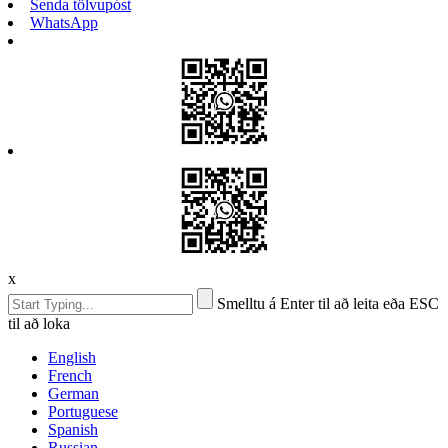
Senda tölvupóst
WhatsApp
x
Smelltu á Enter til að leita eða ESC
til að loka
English
French
German
Portuguese
Spanish
Russian