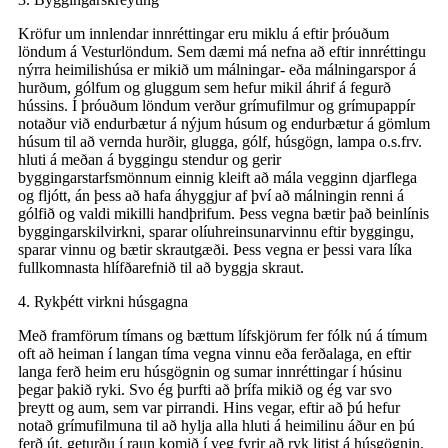
Kröfur um innlendar innréttingar eru miklu á eftir þróuðum
löndum á Vesturlöndum. Sem dæmi má nefna að eftir innréttingu
nýrra heimilishúsa er mikið um málningar- eða málningarspor á
hurðum, gólfum og gluggum sem hefur mikil áhrif á fegurð
hússins. Í þróuðum löndum verður grímufilmur og grímupappír
notaður við endurbætur á nýjum húsum og endurbætur á gömlum
húsum til að vernda hurðir, glugga, gólf, húsgögn, lampa o.s.frv.
hluti á meðan á byggingu stendur og gerir
byggingarstarfsmönnum einnig kleift að mála vegginn djarflega
og fljótt, án þess að hafa áhyggjur af því að málningin renni á
gólfið og valdi mikilli handþrifum. Þess vegna bætir það beinlínis
byggingarskilvirkni, sparar olíuhreinsunarvinnu eftir byggingu,
sparar vinnu og bætir skrautgæði. Þess vegna er þessi vara líka
fullkomnasta hlífðarefnið til að byggja skraut.
4. Rykþétt virkni húsgagna
Með framförum tímans og bættum lífskjörum fer fólk nú á tímum
oft að heiman í langan tíma vegna vinnu eða ferðalaga, en eftir
langa ferð heim eru húsgögnin og sumar innréttingar í húsinu
þegar þakið ryki. Svo ég þurfti að þrífa mikið og ég var svo
þreytt og aum, sem var pirrandi. Hins vegar, eftir að þú hefur
notað grímufilmuna til að hylja alla hluti á heimilinu áður en þú
ferð út, geturðu í raun komið í veg fyrir að ryk litist á húsgögnin.