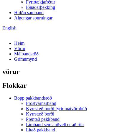
Fyrirtækjafréttir
Iðnaðarþekking
Hafðu samband
Algengar spurningar
English
Heim
Vörur
Málbandsröð
Grímumynd
vörur
Flokkar
Bopp pakkbandsröð
Frostvarnarband
Kyrrstæð borði fyrir matvörubúð
Kyrrstæð borði
Prentað pakkband
Límband sem auðvelt er að rífa
Litað pakkband