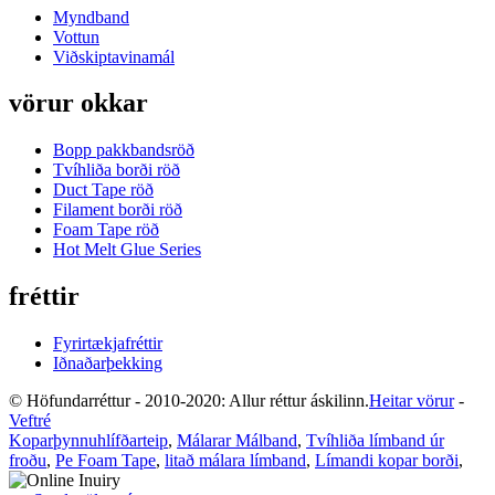
Myndband
Vottun
Viðskiptavinamál
vörur okkar
Bopp pakkbandsröð
Tvíhliða borði röð
Duct Tape röð
Filament borði röð
Foam Tape röð
Hot Melt Glue Series
fréttir
Fyrirtækjafréttir
Iðnaðarþekking
© Höfundarréttur - 2010-2020: Allur réttur áskilinn.
Heitar vörur
-
Veftré
Koparþynnuhlífðarteip
,
Málarar Málband
,
Tvíhliða límband úr
froðu
,
Pe Foam Tape
,
litað málara límband
,
Límandi kopar borði
,