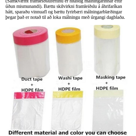
(Samkvæmt framleiðsluferlinu er hitastig málningarinnar eftir
úðun mismunandi). Bættu skilvirkni framleiðslu á áhrifaríkan
hátt, sparaðu vinnuafl og bættu fyrirbæri málningarblæðingar
þegar það er notað til að loka málningu með úrgangi dagblaða.