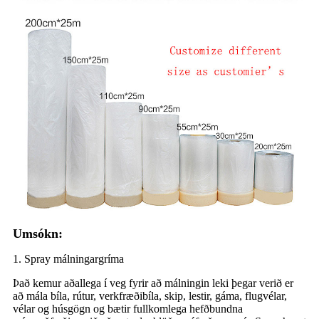
Umsókn:
1. Spray málningargríma
Það kemur aðallega í veg fyrir að málningin leki þegar verið er
að mála bíla, rútur, verkfræðibíla, skip, lestir, gáma, flugvélar,
vélar og húsgögn og bætir fullkomlega hefðbundna