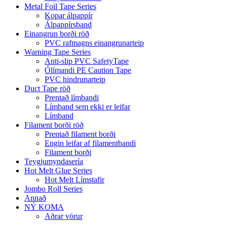
Metal Foil Tape Series
Kopar álpappír
Álpappírsband
Einangrun borði röð
PVC rafmagns einangrunarteip
Warning Tape Series
Anti-slip PVC SafetyTape
Ólímandi PE Caution Tape
PVC hindrunarteip
Duct Tape röð
Prentað límbandi
Límband sem ekki er leifar
Límband
Filament borði röð
Prentað filament borði
Engin leifar af filamentbandi
Filament borði
Teygjumyndasería
Hot Melt Glue Series
Hot Melt Límstafir
Jombo Roll Series
Annað
NÝ KOMA
Aðrar vörur