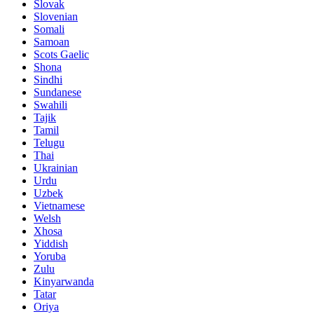
Slovak
Slovenian
Somali
Samoan
Scots Gaelic
Shona
Sindhi
Sundanese
Swahili
Tajik
Tamil
Telugu
Thai
Ukrainian
Urdu
Uzbek
Vietnamese
Welsh
Xhosa
Yiddish
Yoruba
Zulu
Kinyarwanda
Tatar
Oriya